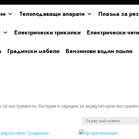
ни
Телоподаващи апарати
Плазма за ряз
к
Електрически триколки
Електрически чет
а
Градински мебели
Бензинови водни помпи
 за инструменти, батерии и зарядни за акумулаторни инструмен