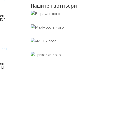
Нашите партньори
ен
-ION
ен
LI-