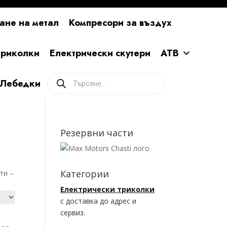
ане на метал
Компресори за въздух
ириколки
Електрически скутери
АТВ
Products
Лебедки
search
Резервни части
Категории
ти –
Електрически триколки
с доставка до адрес и
сервиз.