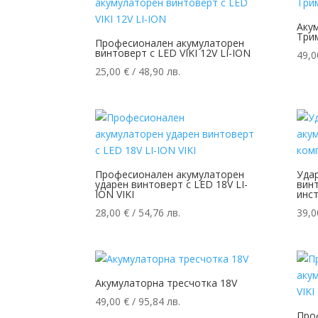
Аку
Трим
Професионалeн акумулаторен
винтоверт с LED VIKI 12V LI-ION
49,
25,00
€
/ 48,90 лв.
Професионалeн акумулаторен
Уда
ударен винтоверт с LED 18V LI-
винт
ION VIKI
инс
28,00
€
/ 54,76 лв.
39,
Акумулаторна тресчотка 18V
49,00
€
/ 95,84 лв.
Про