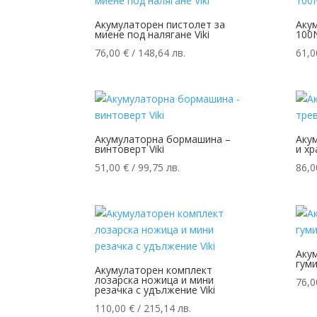
Акумулаторен пистолет за
Акум
миене под налягане Viki
100
76,00
€
/ 148,64 лв.
61,
Акумулаторна бормашина –
Акум
винтоверт Viki
и хр
51,00
€
/ 99,75 лв.
86,
Аку
гуми
Акумулаторен комплект
лозарска ножица и мини
76,
резачка с удължение Viki
110,00
€
/ 215,14 лв.