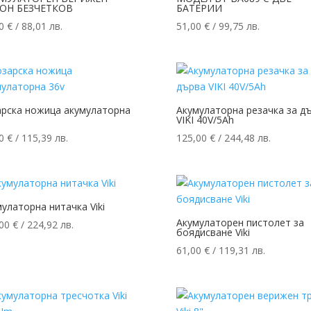
ОН БЕЗЧЕТКОВ
БАТЕРИИ
00
€
/ 88,01 лв.
51,00
€
/ 99,75 лв.
арска ножица акумулаторна
Акумулаторна резачка за д
VIKI 40V/5Ah
00
€
/ 115,39 лв.
125,00
€
/ 244,48 лв.
улаторна нитачка Viki
Акумулаторен пистолет за
,00
€
/ 224,92 лв.
боядисване Viki
61,00
€
/ 119,31 лв.