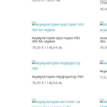
30,00
€
/ 58,67 лв.
ТРИ
45,
Акумулаторен храсторез VIKI
лоз
36V 6A червен
36v
76,00
€
/ 148,64 лв.
59,
Акум
Акумулаторен перфоратор VIKI
115
76,00
€
/ 148,64 лв.