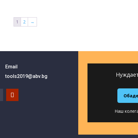
1
2
→
Email
Нуждает
tools2019@abv.bg
Обадет
Наш колега