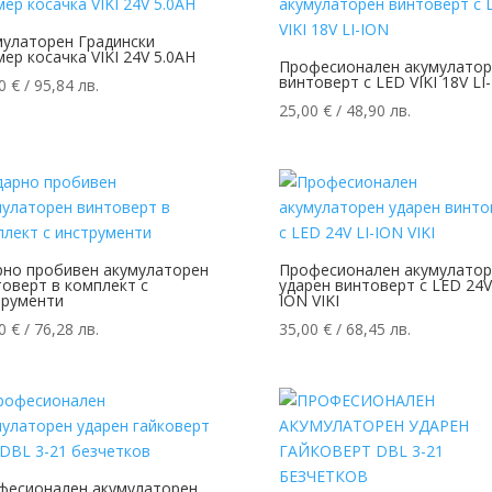
мулаторен Градински
ер косачка VIKI 24V 5.0AH
Професионалeн акумулатор
винтоверт с LED VIKI 18V LI
00
€
/ 95,84 лв.
25,00
€
/ 48,90 лв.
рно пробивен акумулаторен
Професионалeн акумулатор
оверт в комплект с
ударен винтоверт с LED 24V 
трументи
ION VIKI
00
€
/ 76,28 лв.
35,00
€
/ 68,45 лв.
фесионален акумулаторен