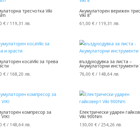
улаторна тресчотка Viki
Акумулаторен верижен три
Nm
Viki 8″
00
€
/ 119,31 лв.
61,00
€
/ 119,31 лв.
улаторен косаViki за трева
въздуходувка за листа –
асти
Акумулаторни инструменти V
00
€
/ 168,20 лв.
76,00
€
/ 148,64 лв.
мулаторен компресор за
Електрически ударен гайко
 VIKI
Viki 900Nm
00
€
/ 148,64 лв.
130,00
€
/ 254,26 лв.