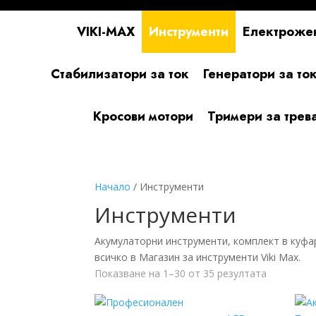
VIKI-MAX
Инструменти
Електроже
Стабилизатори за ток
Генератори за то
Кросови мотори
Тримери за трев
Начало
/ Инструменти
Инструменти
Акумулаторни инструменти, комплект в куфар
всичко в Магазин за инструменти Viki Max.
Sorted
Показване на 1–30 от 35 резултата
by
latest