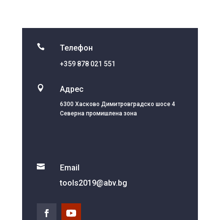

Телефон
+359 878 021 551

Адрес
6300 Хасково Димитровградско шосе 4
Северна промишлена зона

Email
tools2019@abv.bg