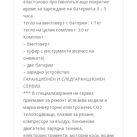
еластоново противоплъзгащо покритие
време за зареждане на батерията 3 – 5
часа
тегло на винтоверт с батерия : 1.7 кг
тегло на целия комплект: 3.0 кг
Комплект :
– Винтоверт
– куфар с инструменти (всичко на
снимката)
– две батерии
– зарядно устройство
ГАРАНЦИОНЕН И СЛЕДГАРАНЦИОНЕН
СЕРВИЗ.
*** В специализирания ни сервиз
приемаме за ремонт всякакви модели и
марки инверторни електрожени, СО2
телоподаващи, плазми за рязане,
компресори за въздух, бензинови
двигатели, зарядна техника,
електроинструменти, моторни коси, водни