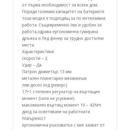
от първа необходимост за всеки дом.
Поради големия капацитет на батериите
този модел е подходящ за по интензивна
работа. Същевременно лек и удобен за
работа,здрава ергономична гумирана
дръжка и Лед фенер за трудно достъпни
места.
Характеристики:
скорости – 2
Удар – Да
Патрон диаметър: 13 мм
метален планетарен механизъм
ляв-десен ход (реверс)
17+1 степенен регулатор на въртящия
момент (сила на усукване)
максимален въртящ момент 10 – 42Nm
диод за осветяване на работната
повърхност
ергономична ръкохватка с мек захват от