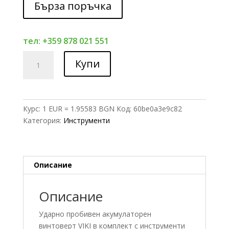
Бърза поръчка
тел: +359 878 021 551
количество
Купи
за
Професионалeн
акумулаторен
ударен
Курс: 1 EUR = 1.95583 BGN
Код:
60be0a3e9c82
винтоверт
Категория:
Инструменти
с
LED
24V
LI-
Описание
ION
VIKI
Описание
Ударно пробивен акумулаторен
винтоверт VIKI в комплект с инструменти