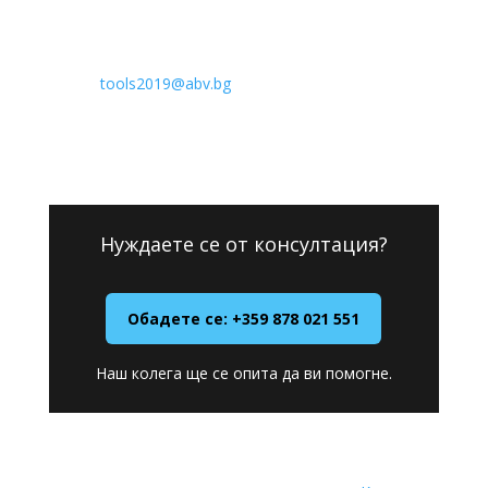
Email

tools2019@abv.bg
Нуждаете се от консултация?
Обадете се: +359 878 021 551
Наш колега ще се опита да ви помогне.