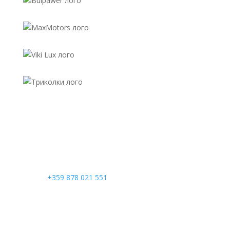
Телефон

+359 878 021 551
Адрес

6300 Хасково Димитровградско шосе 4
Северна промишлена зона