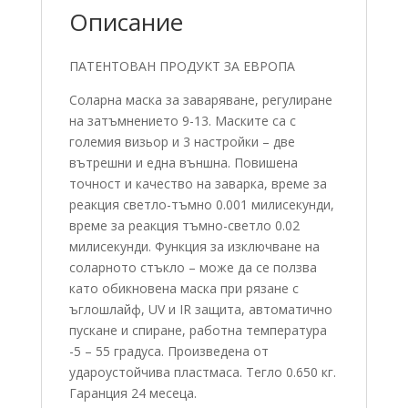
Описание
ПАТЕНТОВАН ПРОДУКТ ЗА ЕВРОПА
Соларна маска за заваряване, регулиране
на затъмнението 9-13. Маските са с
големия визьор и 3 настройки – две
вътрешни и една външна. Повишена
точност и качество на заварка, време за
реакция светло-тъмно 0.001 милисекунди,
време за реакция тъмно-светло 0.02
милисекунди. Функция за изключване на
соларното стъкло – може да се ползва
като обикновена маска при рязане с
ъглошлайф, UV и IR защита, автоматично
пускане и спиране, работна температура
-5 – 55 градуса. Произведена от
удароустойчива пластмаса. Тегло 0.650 кг.
Гаранция 24 месеца.