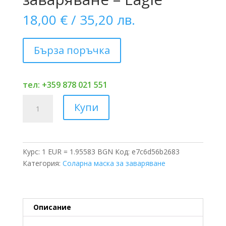
18,00
€
/ 35,20 лв.
Бърза поръчка
тел: +359 878 021 551
количество
Купи
за
Соларна
маска
за
Курс: 1 EUR = 1.95583 BGN
Код:
e7c6d56b2683
заваряване
Категория:
Соларна маска за заваряване
–
Eagle
Описание