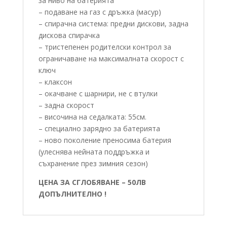
за ниво на батерията
– подаване на газ с дръжка (масур)
– спирачна система: предни дискови, задна
дискова спирачка
– тристепенен родителски контрол за
ограничаване на максималната скорост с
ключ
– клаксон
– окачване с шарнири, не с втулки
– задна скорост
– височина на седалката: 55см.
– специално зарядно за батерията
– ново поколение преносима батерия
(улеснява нейната поддръжка и
съхранение през зимния сезон)
ЦЕНА ЗА СГЛОБЯВАНЕ – 50ЛВ
ДОПЪЛНИТЕЛНО !