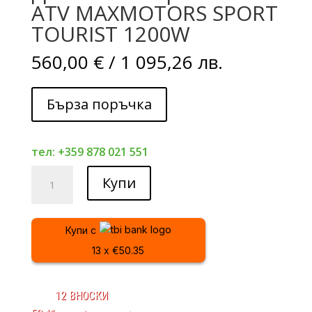
ATV MAXMOTORS SPORT
TOURIST 1200W
560,00
€
/ 1 095,26 лв.
Бърза поръчка
тел: +359 878 021 551
количество
Купи
за
Детско
Електрическо
Купи с
ATV
13 x €50.35
MAXMOTORS
SPORT
TOURIST
12 ВНОСКИ
1200W