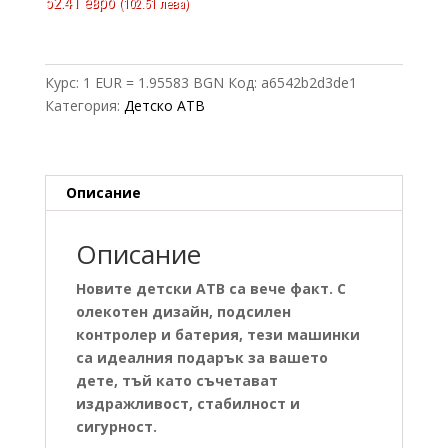
52.41 евро
(102.51 лева)
Курс: 1 EUR = 1.95583 BGN
Код:
a6542b2d3de1
Категория:
Детско АТВ
Описание
Описание
Новите детски АТВ са вече факт. С
олекотен дизайн, подсилен
контролер и батерия, тези машинки
са идеалния подарък за вашето
дете, тъй като съчетават
издражливост, стабилност и
сигурност.