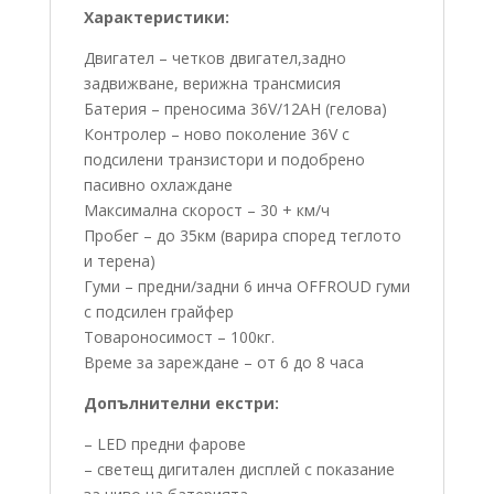
Характеристики:
Двигател – четков двигател,задно
задвижване, верижна трансмисия
Батерия – преносима 36V/12AH (гелова)
Контролер – ново поколение 36V с
подсилени транзистори и подобрено
пасивно охлаждане
Максимална скорост – 30 + км/ч
Пробег – до 35км (варира според теглото
и терена)
Гуми – предни/задни 6 инча OFFROUD гуми
с подсилен грайфер
Товароносимост – 100кг.
Време за зареждане – от 6 до 8 часа
Допълнителни екстри:
– LED предни фарове
– светещ дигитален дисплей с показание