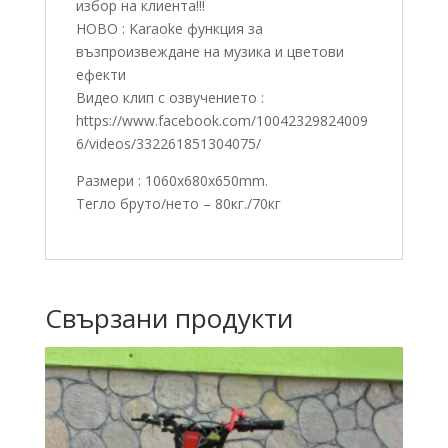
избор на клиента!!!
НОВО : Karaoke функция за
възпроизвеждане на музика и цветови
ефекти
Видео клип с озвучението :
https://www.facebook.com/10042329824009
6/videos/332261851304075/
Размери : 1060x680x650mm.
Тегло бруто/нето – 80кг./70кг
Свързани продукти