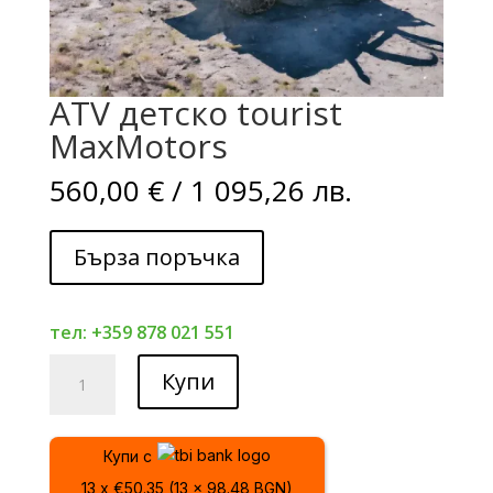
ATV детско tourist
MaxMotors
560,00
€
/ 1 095,26 лв.
Бърза поръчка
тел: +359 878 021 551
количество
Купи
за
ATV
детско
Купи с
tourist
13 x €50.35 (13 x 98.48 BGN)
MaxMotors