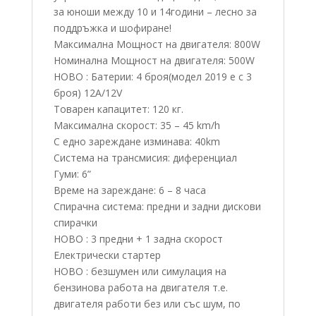
за юноши между 10 и 14години – лесно за
поддръжка и шофиране!
Максимална Мощност на двигателя: 800W
Номинална Мощност на двигателя: 500W
НОВО : Батерии: 4 броя(модел 2019 е с 3
броя) 12A/12V
Товарен капацитет: 120 кг.
Максимална скорост: 35 – 45 km/h
С едно зареждане изминава: 40km
Система на трансмисия: диференциал
Гуми: 6”
Време на зареждане: 6 – 8 часа
Спирачна система: предни и задни дискови
спирачки
НОВО : 3 предни + 1 задна скорост
Електрически стартер
НОВО : безшумен или симулация на
бензинова работа на двигателя т.е.
двигателя работи без или със шум, по