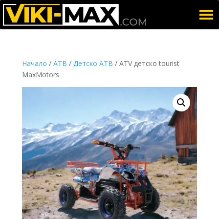
Начало
/
АТВ
/
Детско АТВ
/ ATV детско tourist
MaxMotors