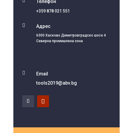

Телефон
+359 878 021 551

Адрес
6300 Хасково Димитровградско шосе 4
Северна промишлена зона

Email
tools2019@abv.bg