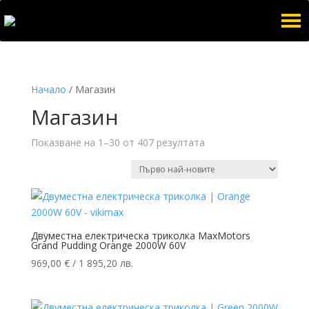
Начало
/ Магазин
Магазин
Sorted
Показване на 1–30 от 407 резултата
by
latest
Двуместна електрическа триколка MaxMotors
Grand Pudding Orange 2000W 60V
969,00
€
/ 1 895,20 лв.