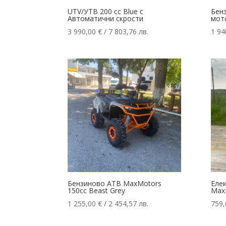
UTV/УТВ 200 cc Blue с
Бенз
Автоматични скрости
мот
3 990,00
€
/ 7 803,76 лв.
1 94
Бензиново АТВ MaxMotors
Елек
150cc Beast Grey
Max
1 255,00
€
/ 2 454,57 лв.
759