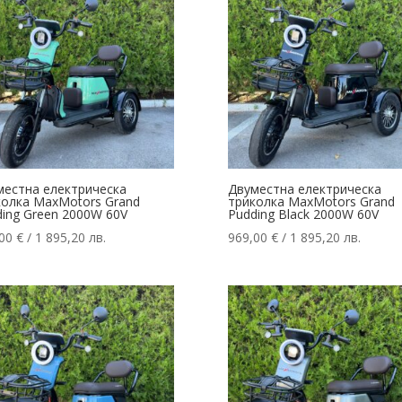
местна електрическа
Двуместна електрическа
колка MaxMotors Grand
триколка MaxMotors Grand
ing Green 2000W 60V
Pudding Black 2000W 60V
,00
€
/ 1 895,20 лв.
969,00
€
/ 1 895,20 лв.