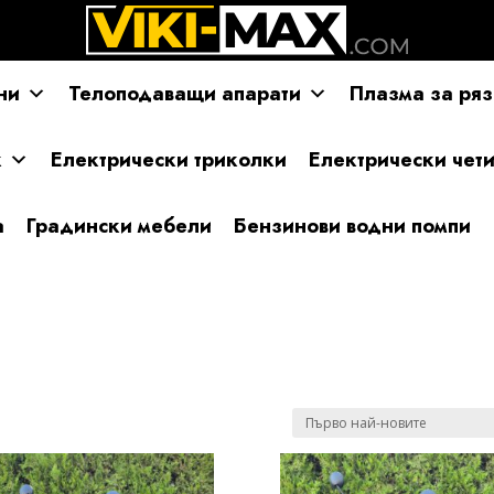
ни
Телоподаващи апарати
Плазма за ряз
к
Електрически триколки
Електрически чет
а
Градински мебели
Бензинови водни помпи