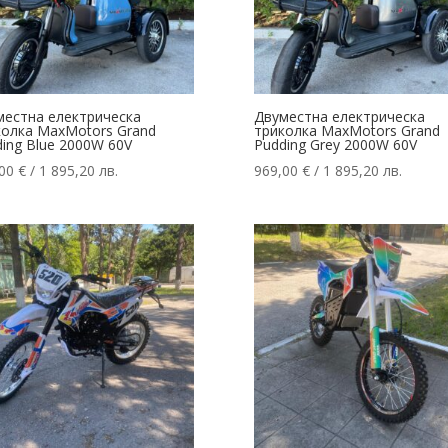
местна електрическа
Двуместна електрическа
колка MaxMotors Grand
триколка MaxMotors Grand
ing Blue 2000W 60V
Pudding Grey 2000W 60V
,00
€
/ 1 895,20 лв.
969,00
€
/ 1 895,20 лв.