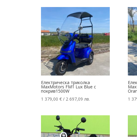
Електрическа триколка
Еле
MaxMotors FM1 Lux Blue с
Max
покрив1500W
Ora
1 379,00
€
/ 2 697,09 лв.
1 37