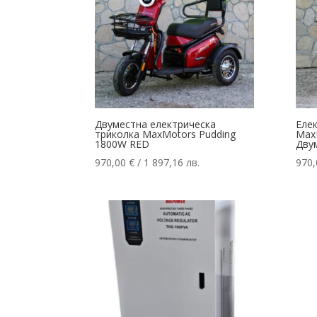
Двуместна електрическа
Еле
триколка MaxMotors Pudding
MaxM
1800W RED
Дву
970,00
€
/ 1 897,16 лв.
970