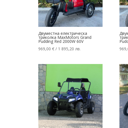
Двуместна електрическа
Дву
триколка MaxMotors Grand
три
Pudding Red 2000W 60V
Pudd
969,00
€
/ 1 895,20 лв.
969