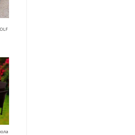
GOLF
йола