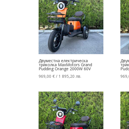
Двуместна електрическа
Дву
триколка MaxMotors Grand
три
Pudding Orange 2000W 60V
Pudd
969,00
€
/ 1 895,20 лв.
969