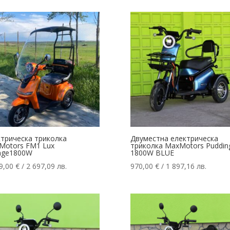
ктрическа триколка
Двуместна електрическа
Motors FM1 Lux
триколка MaxMotors Puddin
nge1800W
1800W BLUE
9,00
€
/ 2 697,09 лв.
970,00
€
/ 1 897,16 лв.