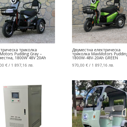
ктрическа триколка
Двуместна електрическа
otors Pudding Gray –
триколка MaxMotors Puddin
местна, 1800W 48V 20Ah
1800W-48V-20Ah GREEN
,00
€
/ 1 897,16 лв.
970,00
€
/ 1 897,16 лв.