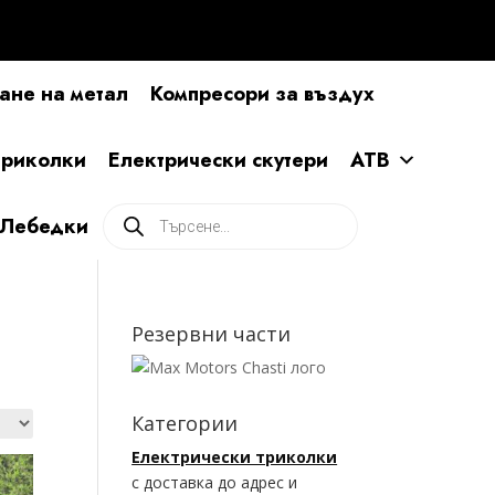
ане на метал
Компресори за въздух
ириколки
Електрически скутери
АТВ
Products
Лебедки
search
Резервни части
Категории
Електрически триколки
с доставка до адрес и