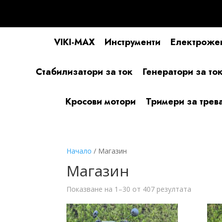
VIKI-MAX
Инструменти
Електроже
Стабилизатори за ток
Генератори за то
Кросови мотори
Тримери за трев
Начало
/ Магазин
Магазин
Sorted
Показване на 1–30 от 407 резултата
by
latest