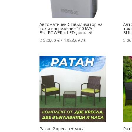
Автоматичен Стабилизатор на
Авт
ток и напрежение 100 kVA
ток 
BULPOWER с LED дисплей
BUL
2 520,00
€
/ 4 928,69 лв.
5 06
Ратан 2 кресла + маса
Рата