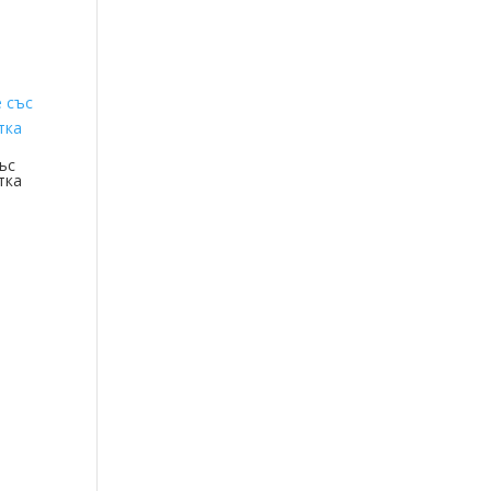
ъс
тка