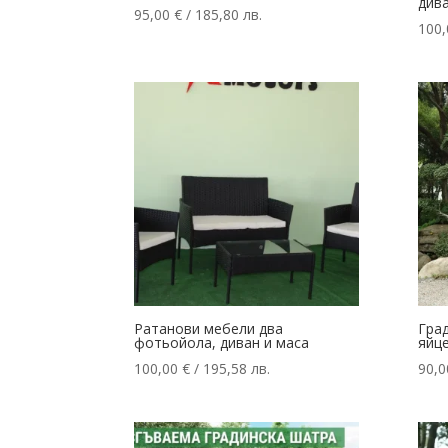
дива
95,00
€
/ 185,80 лв.
100
Ратанови мебели два
Гра
фотьойола, диван и маса
яйц
100,00
€
/ 195,58 лв.
90,