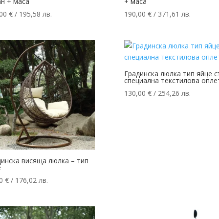
н + маса
+ маса
,00
€
/ 195,58 лв.
190,00
€
/ 371,61 лв.
Градинска люлка тип яйце с
специална текстилова опле
130,00
€
/ 254,26 лв.
динска висяща люлка – тип
е
00
€
/ 176,02 лв.