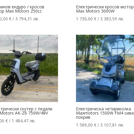
инов ендуро / кросов
Електрически кросов мотор
ор Max Motors 250cc
Max Motors 3000W
0,00
€
/ 3 794,31 лв.
1 730,00
€
/ 3 383,59 лв.
трически скутер с педали
Електрическа четириколка
Motors AK-Z6 750W/48V
Maxmotors 1500W FM4 сива
покрив
,00
€
/ 1 484,47 лв.
1 589,00
€
/ 3 107,81 лв.