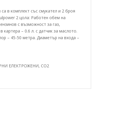
 са в комплект със смукател и 2 броя
ulpower 2 цола: Работен обем на
 бензинов с възможност за газ,
картера – 0.6 л. с датчик за маслото.
апор – 45-50 метра. Диаметър на входа –
РНИ ЕЛЕКТРОЖЕНИ, СО2