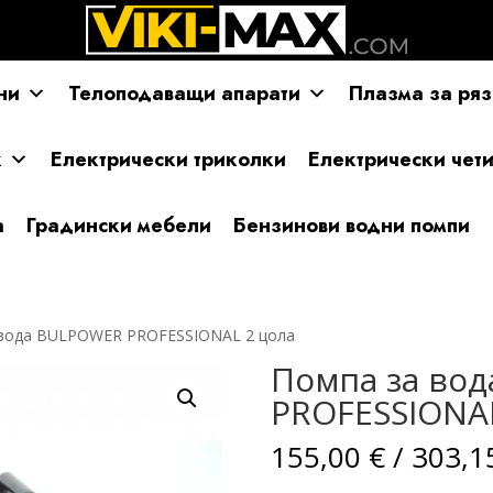
ни
Телоподаващи апарати
Плазма за ряз
к
Електрически триколки
Електрически чет
а
Градински мебели
Бензинови водни помпи
 вода BULPOWER PROFESSIONAL 2 цола
Помпа за во
PROFESSIONAL
155,00
€
/ 303,1