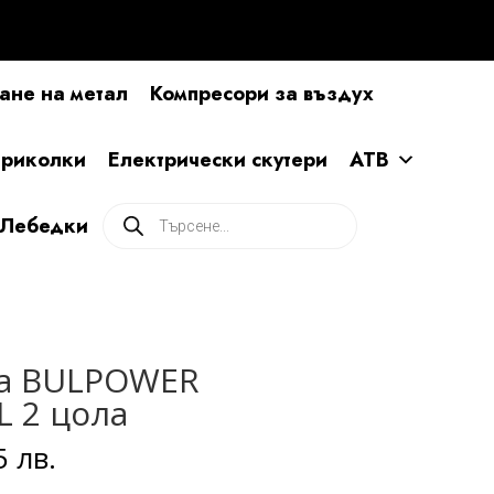
ане на метал
Компресори за въздух
ириколки
Електрически скутери
АТВ
Products
Лебедки
search
да BULPOWER
 2 цола
5 лв.