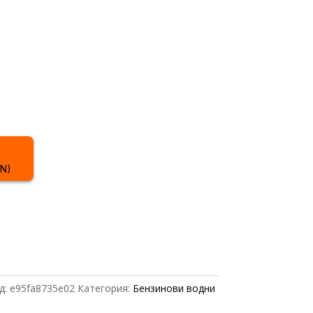
GN)
д:
e95fa8735e02
Категория:
Бензинови водни