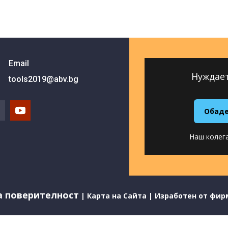
Email
Нуждает
tools2019@abv.bg
Обадет
Наш колега
а поверителност
|
Карта на Сайта
|
Изработен от фирм