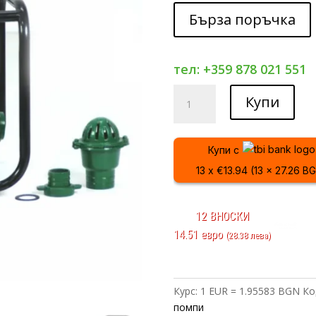
Бърза поръчка
тел: +359 878 021 551
количество
Купи
за
Помпа
за
Купи с
вода
13 x €13.94 (13 x 27.26 B
BULPOWER
PROFESSIONAL
2
12 ВНОСКИ
цола
14.51 евро
(28.38 лева)
Курс: 1 EUR = 1.95583 BGN
Ко
помпи