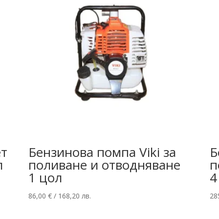
ет
Бензинова помпа Viki за
Б
л
поливане и отводняване
п
1 цол
4
86,00
€
/ 168,20 лв.
28