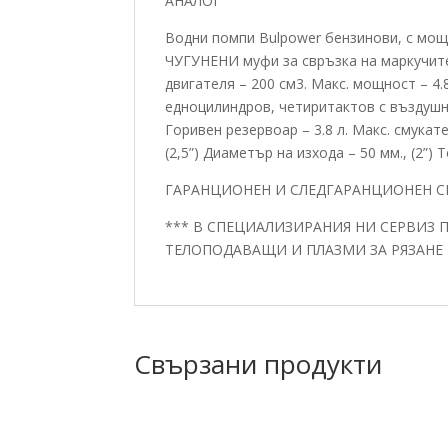
АНАЛОГ
Водни помпи Bulpower бензинови, с моще
ЧУГУНЕНИ муфи за свръзка на маркучите
двигателя – 200 см3. Макс. мощност – 4.8
едноцилиндров, четиритактов с въздушно
Горивен резервоар – 3.8 л. Макс. смукат
(2,5”) Диаметър на изхода – 50 мм., (2”) Т
ГАРАНЦИОНЕН И СЛЕДГАРАНЦИОНЕН С
*** В СПЕЦИАЛИЗИРАНИЯ НИ СЕРВИЗ 
ТЕЛОПОДАВАЩИ И ПЛАЗМИ ЗА РЯЗАНЕ 
Свързани продукти