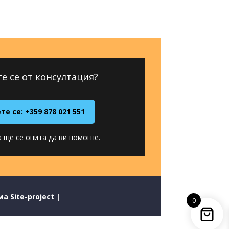
е се от консултация?
е се: +359 878 021 551
 ще се опита да ви помогне.
а Site-project
|
0