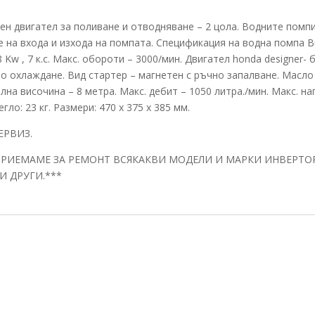
н двигател за поливане и отводняване – 2 цола. Водните помпи
 на входа и изхода на помпата. Спецификация на водна помпа B
 Kw , 7 к.с. Макс. обороти – 3000/мин. Двигател honda designer-
 охлаждане. Вид стартер – магнетен с ръчно запалване. Масло в 
елна височина – 8 метра. Макс. дебит – 1050 литра./мин. Макс. н
егло: 23 кг. Размери: 470 х 375 х 385 мм.
ЕРВИЗ.
ПРИЕМАМЕ ЗА РЕМОНТ ВСЯКАКВИ МОДЕЛИ И МАРКИ ИНВЕРТО
И ДРУГИ.***