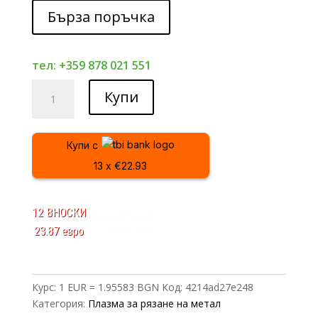
Бърза поръчка
тел: +359 878 021 551
количество
Купи
за
Плазма
за
Купи с
рязане
13 x €22.93
CUT
50
PRO
12 ВНОСКИ
Viki
23.87 евро
Lux
Курс: 1 EUR = 1.95583 BGN
Код:
4214ad27e248
Категория:
Плазма за рязане на метал