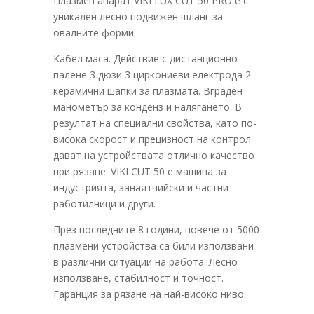
Плазмен апарат VIKI LUX CUT 50 PRO е с
уникален лесно подвижен шланг за
овалните форми.
Кабел маса. Действие с дистанционно
палене 3 дюзи 3 циркониеви електрода 2
керамични шапки за плазмата. Вграден
манометър за конденз и налягането. В
резултат на специални свойства, като по-
висока скорост и прецизност на контрол
дават на устройствата отлично качество
при рязане. VIKI CUT 50 е машина за
индустрията, занаятчийски и частни
работилници и други.
През последните 8 години, повече от 5000
плазмени устройства са били използвани
в различни ситуации на работа. Лесно
използване, стабилност и точност.
Гаранция за рязане на най-високо ниво.